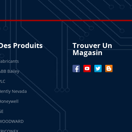
Des Produits
Trouver Un
Magasin
Fabricants
ABB Bailey
PLC
Bently Nevada
Honeywell
GE
WOODWARD
TRICONEX