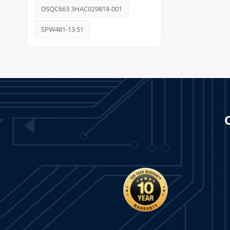
DSQC663 3HAC029818-001
SPW481-13 S1