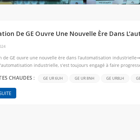
ation De GE Ouvre Une Nouvelle Ère Dans L’au
2024
on de GE ouvre une nouvelle ère dans l’automatisation industriell
'automatisation industrielle, s'est toujours engagé à faire progress
nnovants. Au cours des de...
Chercher
GE UR 6UH
GE UR 8NH
GE UR8LH
G
TES CHAUDES :
 SUITE