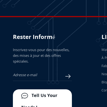
Rester Informé
L
Inscrivez-vous pour des nouvelles,
Ma
des mises à jour et des offres
À P
spéciales.
Fab
Nou
Blo
Con
Tell Us Your