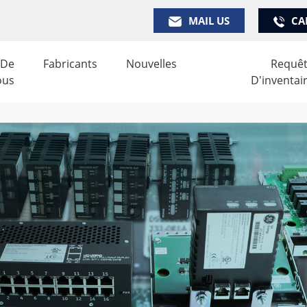
MAIL US
CA
 De
Fabricants
Nouvelles
Requê
ous
D'inventai