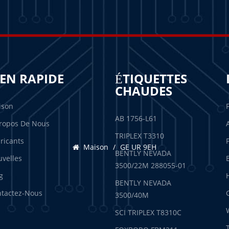
IEN RAPIDE
ÉTIQUETTES
CHAUDES
ison
AB 1756-L61
ropos De Nous
TRIPLEX T3310
ricants
Maison
/
GE UR 9EH
BENTLY NEVADA
velles
3500/22M 288055-01
g
BENTLY NEVADA
tactez-Nous
3500/40M
SCI TRIPLEX T8310C