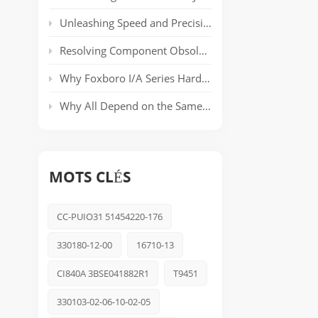
Unleashing Speed and Precision: The Power of ABB’s AC 800PEC Control System
Resolving Component Obsolescence in ICS Triplex Trusted® T8000 Series Safety Systems
Why Foxboro I/A Series Hardware Still Dominates Long-Life Process Plants
Why All Depend on the Same Safety Platform: Triconex
MOTS CLÉS
CC-PUIO31 51454220-176
330180-12-00
16710-13
CI840A 3BSE041882R1
T9451
330103-02-06-10-02-05