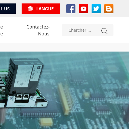
IL US
LANGUE
te
Contactez-
re
Nous