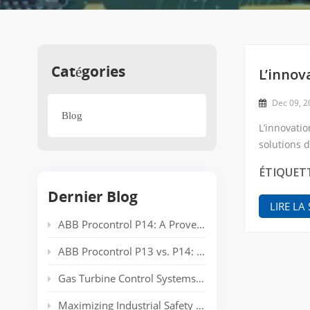
Catégories
L’innov
Dec 09, 
Blog
L’innovati
solutions d
produits i
ÉTIQUET
Dernier Blog
LIRE LA
ABB Procontrol P14: A Proven Power Plant Automation System Supporting Reliable Generation for Decades
ABB Procontrol P13 vs. P14: Technical Comparison and Spare Parts Guide
Gas Turbine Control Systems: Common Automation Platforms and Spare Parts Used in Power Generation
Maximizing Industrial Safety and Connectivity with the HIMA HIMatrix Series