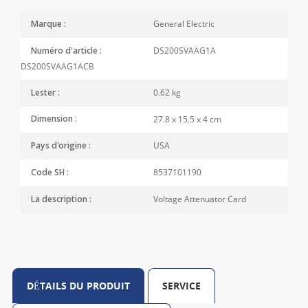
General Electric
Marque :
DS200SVAAG1A
Numéro d'article :
DS200SVAAG1ACB
0.62 kg
Lester :
27.8 x 15.5 x 4 cm
Dimension :
USA
Pays d'origine :
8537101190
Code SH :
Voltage Attenuator Card
La description :
DÉTAILS DU PRODUIT
SERVICE