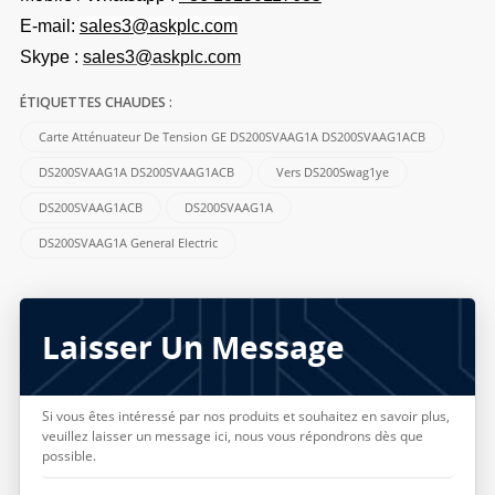
E-mail:
sales3@askplc.com
Skype :
sales3@askplc.com
ÉTIQUETTES CHAUDES :
Carte Atténuateur De Tension GE DS200SVAAG1A DS200SVAAG1ACB
DS200SVAAG1A DS200SVAAG1ACB
Vers DS200Swag1ye
DS200SVAAG1ACB
DS200SVAAG1A
DS200SVAAG1A General Electric
Laisser Un Message
Si vous êtes intéressé par nos produits et souhaitez en savoir plus,
veuillez laisser un message ici, nous vous répondrons dès que
possible.