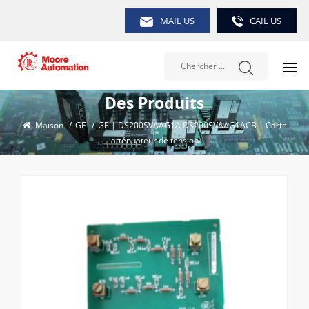
MAIL US
CAIL US
Des Produits
Maison
/
GE
/
GE | DS200SVAAG1A DS200SVAAG1ACB | Carte
atténuateur de tension