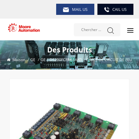
MAIL US
CAIL US
Des Produits
Maison
/
GE
/
GE | DS200FCRRG1AKD | CARTE DE CIRCUIT DE FEU