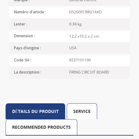
Marque :
DS200FCRRG1AKD
Numéro d'article :
0.38 kg
Lester :
12.2 x10.2 x 2 cm
Dimension :
USA
Pays d'origine :
8537101190
Code SH :
FIRING CIRCUIT BOARD
La description :
DÉTAILS DU PRODUIT
SERVICE
RECOMMENDED PRODUCTS