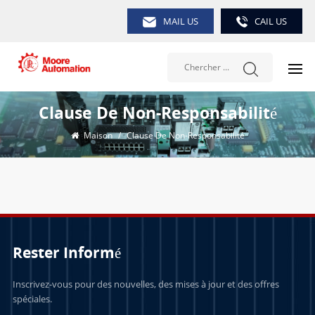
MAIL US
CAIL US
Clause De Non-Responsabilité
Maison
/
Clause De Non-Responsabilité
Rester Informé
Inscrivez-vous pour des nouvelles, des mises à jour et des offres
spéciales.