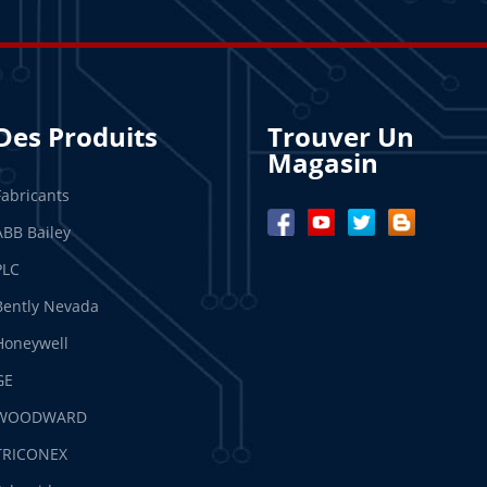
Des Produits
Trouver Un
Magasin
Fabricants
ABB Bailey
PLC
Bently Nevada
Honeywell
GE
WOODWARD
TRICONEX