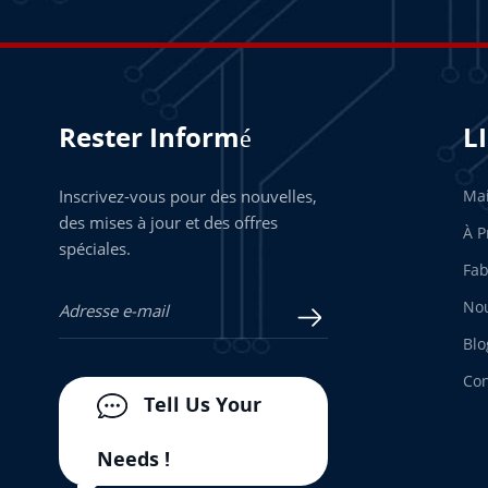
Rester Informé
L
Inscrivez-vous pour des nouvelles,
Ma
des mises à jour et des offres
À P
spéciales.
Fab
Nou
Blo
Con
Tell Us Your
Needs !