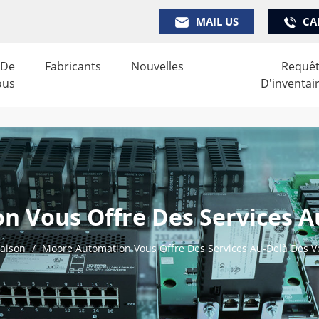
MAIL US
CA
 De
Fabricants
Nouvelles
Requê
ous
D'inventai
 Vous Offre Des Services A
aison
/
Moore Automation Vous Offre Des Services Au-Delà Des V