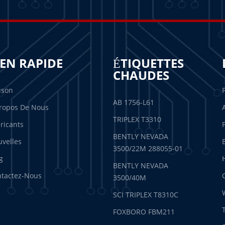
IEN RAPIDE
ÉTIQUETTES
CHAUDES
ison
AB 1756-L61
ropos De Nous
TRIPLEX T3310
ricants
BENTLY NEVADA
velles
3500/22M 288055-01
g
BENTLY NEVADA
tactez-Nous
3500/40M
SCI TRIPLEX T8310C
FOXBORO FBM211