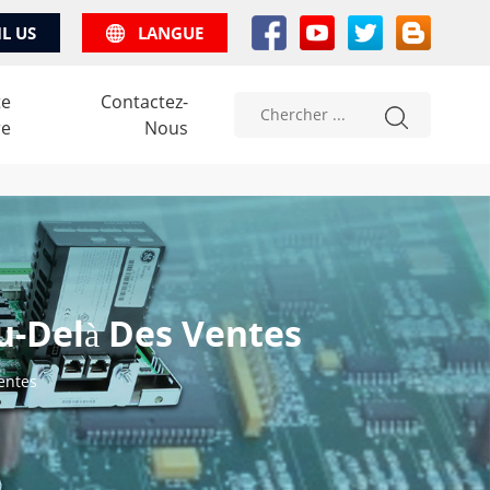
IL US
LANGUE
te
Contactez-
re
Nous
u-Delà Des Ventes
entes