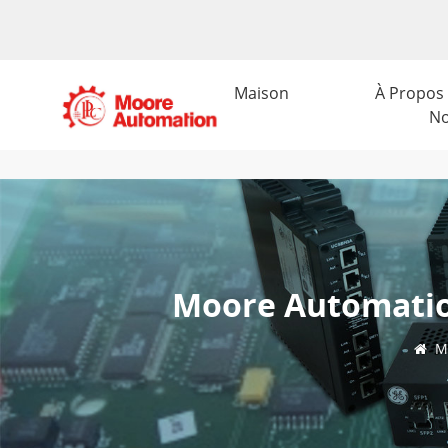
Maison
À Propos
N
Moore Automation
M