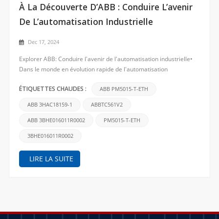
Chercher
À La Découverte D’ABB : Conduire L’avenir
De L’automatisation Industrielle
Dec 17, 2024
Explorer ABB: Conduire l'avenir de l'automatisation industrielle•
Dans le monde en évolution rapide de l'automatisation
industrielle, ABB se positionne comme un leader mondial,
proposant des solutions innovantes qui propulsent les industries
ABB PM5015-T-ETH
ÉTIQUETTES CHAUDES :
du monde entier. Fort de plusieurs décennies d'expérien...
ABB 3HAC18159-1
ABBTC561V2
ABB 3BHE016011R0002
PM5015-T-ETH
3BHE016011R0002
LIRE LA SUITE