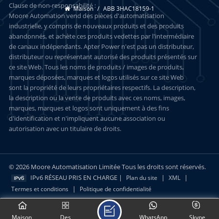
Clause de non-responsabilité :
Maison
/
ABB 3HAC18159-1
Moore Automation vend des pièces d'automatisation
industrielle, y compris de nouveaux produits et des produits
abandonnés, et achète ces produits vedettes par l'intermédiaire
de canaux indépendants. Apter Power n'est pas un distributeur,
distributeur ou représentant autorisé des produits présentés sur
ce site Web. Tous les noms de produits / images de produits,
marques déposées, marques et logos utilisés sur ce site Web
sont la propriété de leurs propriétaires respectifs. La description,
la description ou la vente de produits avec ces noms, images,
marques, marques et logos sont uniquement à des fins
d'identification et n'impliquent aucune association ou
autorisation avec un titulaire de droits.
© 2026 Moore Automatisation Limitée Tous les droits sont réservés.
IPv6 RÉSEAU PRIS EN CHARGE |
|
|
Plan du site
XML
|
Termes et conditions
Politique de confidentialité
Maison
Des
WhatsApp
Skype