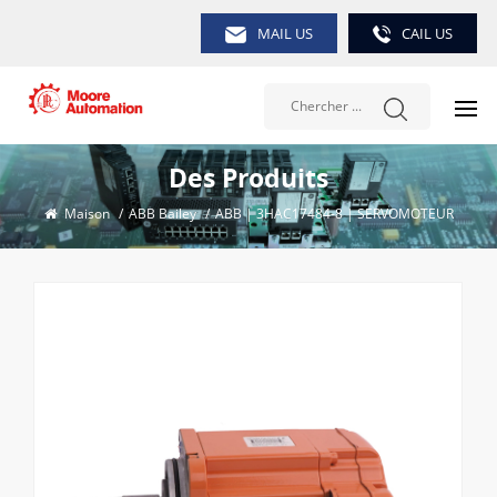
MAIL US
CAIL US
Des Produits
Maison
/
ABB Bailey
/
ABB | 3HAC17484-8 | SERVOMOTEUR