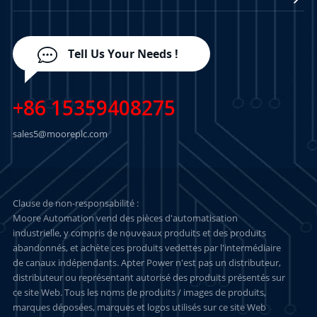
Tell Us Your Needs !
+86 15359408275
sales5@mooreplc.com
Clause de non-responsabilité :
Moore Automation vend des pièces d'automatisation
industrielle, y compris de nouveaux produits et des produits
abandonnés, et achète ces produits vedettes par l'intermédiaire
de canaux indépendants. Apter Power n'est pas un distributeur,
distributeur ou représentant autorisé des produits présentés sur
ce site Web. Tous les noms de produits / images de produits,
marques déposées, marques et logos utilisés sur ce site Web