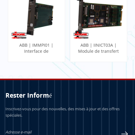
ABB | IMMPI01 |
ABB | IINICT03A |
Interface de
Module de transfert
processeur
Infi-Net vers
multifonction
ordinateur
Rester Informé
APPRENDRE
APPRENDRE
Inscrivez-vous pour des nouvelles, des mises à jour et des offres
spéciales.
ENCORE PLUS
ENCORE PLUS