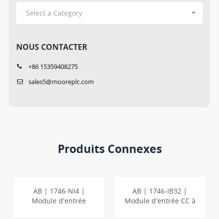
NOUS CONTACTER
+86 15359408275
sales5@mooreplc.com
Produits Connexes
AB | 1746-NI4 |
AB | 1746-IB32 |
Module d'entrée
Module d'entrée CC à
analogique SLC 4
32 points SLC