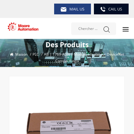
MAIL US
CAIL US
Des Produits
Maison
/
PLC
/
AB | 1769-ADN | Module adaptateur DeviceNet
CompactLogix