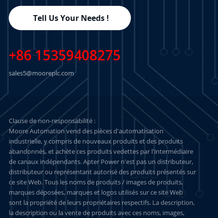
Tell Us Your Needs !
+86 15359408275
sales5@mooreplc.com
Clause de non-responsabilité :
Moore Automation vend des pièces d'automatisation
industrielle, y compris de nouveaux produits et des produits
abandonnés, et achète ces produits vedettes par l'intermédiaire
de canaux indépendants. Apter Power n'est pas un distributeur,
distributeur ou représentant autorisé des produits présentés sur
ce site Web. Tous les noms de produits / images de produits,
marques déposées, marques et logos utilisés sur ce site Web
sont la propriété de leurs propriétaires respectifs. La description,
la description ou la vente de produits avec ces noms, images,