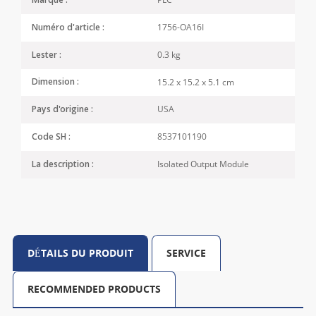
Marque :
1756-OA16I
Numéro d'article :
0.3 kg
Lester :
15.2 x 15.2 x 5.1 cm
Dimension :
USA
Pays d'origine :
8537101190
Code SH :
Isolated Output Module
La description :
DÉTAILS DU PRODUIT
SERVICE
RECOMMENDED PRODUCTS