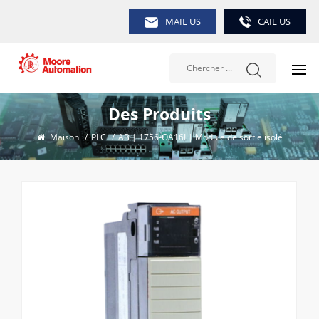
MAIL US
CAIL US
Des Produits
Maison
/
PLC
/
AB | 1756-OA16I | Module de sortie isolé