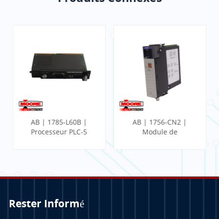
AB | 1785-L60B |
AB | 1756-CN2 |
Processeur PLC-5
Module de
communication
ControlLogix
Rester Informé
APPRENDRE
APPRENDRE