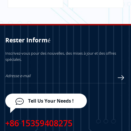
communication
ControlLogix
Rester Informé
APPRENDRE
APPRENDRE
Inscrivez-vous pour des nouvelles, des mises à jour et des offres
spéciales.
ENCORE PLUS
ENCORE PLUS
Tell Us Your Needs !
+86 15359408275