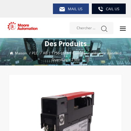
MAIL US
CAIL US
Des Produits
Maison
/
PLC
/
AB | 1756-L61S | Contrôleur mémoire standard
GuardLogix 2 Mo