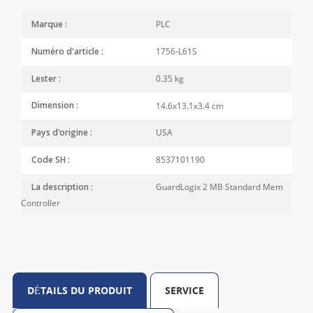
PLC
Marque :
1756-L61S
Numéro d'article :
0.35 kg
Lester :
14.6x13.1x3.4 cm
Dimension :
USA
Pays d'origine :
8537101190
Code SH :
GuardLogix 2 MB Standard Mem
La description :
Controller
DÉTAILS DU PRODUIT
SERVICE