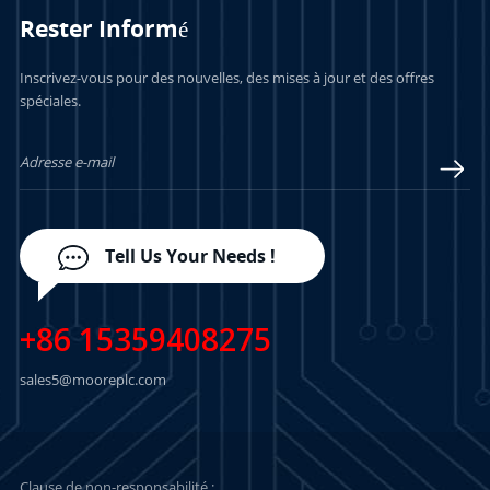
Rester Informé
APPRENDRE
APPRENDRE
Inscrivez-vous pour des nouvelles, des mises à jour et des offres
spéciales.
ENCORE PLUS
ENCORE PLUS
Tell Us Your Needs !
+86 15359408275
sales5@mooreplc.com
Clause de non-responsabilité :