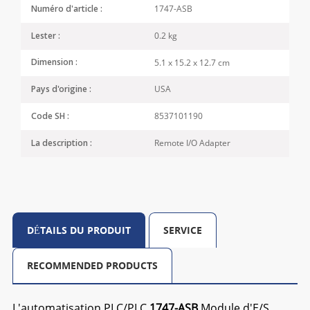
1747-ASB
Numéro d'article :
0.2 kg
Lester :
5.1 x 15.2 x 12.7 cm
Dimension :
USA
Pays d'origine :
8537101190
Code SH :
Remote I/O Adapter
La description :
DÉTAILS DU PRODUIT
SERVICE
RECOMMENDED PRODUCTS
L'automatisation PLC/PLC
1747-ASB
Module d'E/S