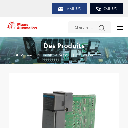
MAIL US
CAIL US
Des Produits
Maison
/
PLC
/
AB | 1747-ASB | Adaptateur E/S déporté