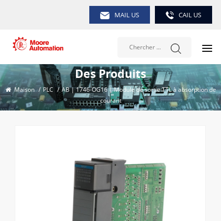
MAIL US
CAIL US
Des Produits
Maison
/
PLC
/
AB | 1746-OG16 | Module de sortie TTL à absorption de
courant