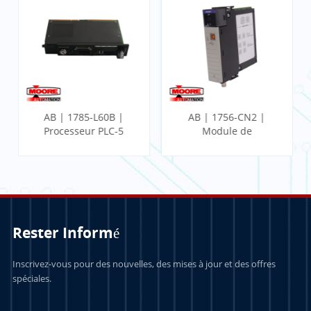
AB | 1785-L60B |
AB | 1756-CN2 |
Processeur PLC-5
Module de
communication
ControlLogix
Rester Informé
APPRENDRE
APPRENDRE
Inscrivez-vous pour des nouvelles, des mises à jour et des offres
spéciales.
ENCORE PLUS
ENCORE PLUS