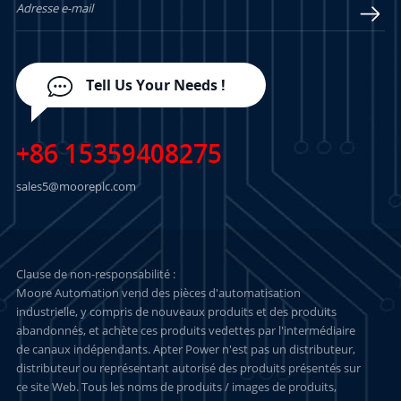
Tell Us Your Needs !
+86 15359408275
sales5@mooreplc.com
Clause de non-responsabilité :
Moore Automation vend des pièces d'automatisation
industrielle, y compris de nouveaux produits et des produits
abandonnés, et achète ces produits vedettes par l'intermédiaire
de canaux indépendants. Apter Power n'est pas un distributeur,
distributeur ou représentant autorisé des produits présentés sur
ce site Web. Tous les noms de produits / images de produits,