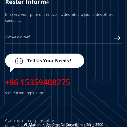
Rester Informé
Inscrivez-vous pour des nouvelles, des mises à jour et des offres
spéciales.
Tell Us Your Needs !
+86 15359408275
sales5@mooreplc.com
Clause de non-responsabilité :
Maison
/
Système De Surveillance Série 3500
Moore Automation vend des pièces d'automatisation