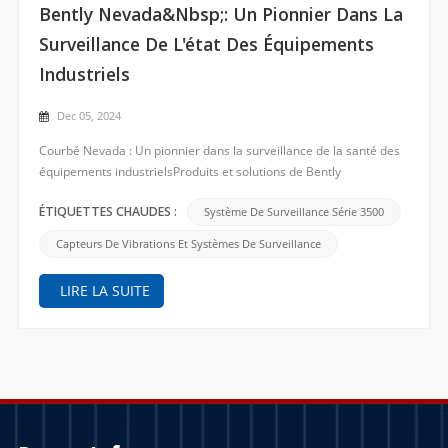
Bently Nevada&nbsp;: Un Pionnier Dans La
Surveillance De L'état Des Équipements
Industriels
Dec 05, 2024
Courbé Nevada : Un pionnier dans la surveillance de la santé des
équipements industrielsProduits et solutions de Bently
Nevada1.Capteurs de vibrations et systèmes de surveillance• Les
capteurs de vibrations de Bently Nevada sont largement utilisés
Système De Surveillance Série 3500
ÉTIQUETTES CHAUDES :
dans les équipements à haut risque et de grande val...
Capteurs De Vibrations Et Systèmes De Surveillance
LIRE LA SUITE